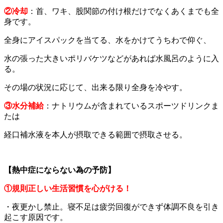
②
冷却
：首、ワキ、股関節の付け根だけでなくあくまでも全
身です。
全身にアイスパックを当てる、水をかけてうちわで仰ぐ、
水の張った大きいポリバケツなどがあれば水風呂のように入
る。
その場の状況に応じて、出来る限り全身を冷やす。
③
水分
補給
：ナトリウムが含まれているスポーツドリンクま
たは
経口補水液を本人が摂取できる範囲で摂取させる。
【
熱中症にならない為の予防
】
①規則正しい生活習慣を心がける！
・夜更かし禁止。寝不足は疲労回復ができず体調不良を引き
起こす原因です。